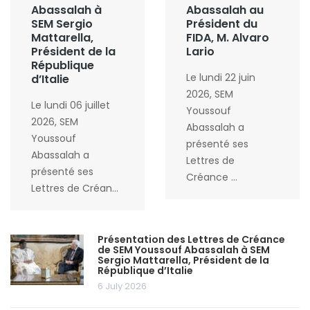
Abassalah à
Abassalah au
SEM Sergio
Président du
Mattarella,
FIDA, M. Alvaro
Président de la
Lario
République
Le lundi 22 juin
d’Italie
2026, SEM
Le lundi 06 juillet
Youssouf
2026, SEM
Abassalah a
Youssouf
présenté ses
Abassalah a
Lettres de
présenté ses
Créance ...
Lettres de Créan...
Présentation des Lettres de Créance
de SEM Youssouf Abassalah à SEM
Sergio Mattarella, Président de la
République d’Italie
6 July 2026