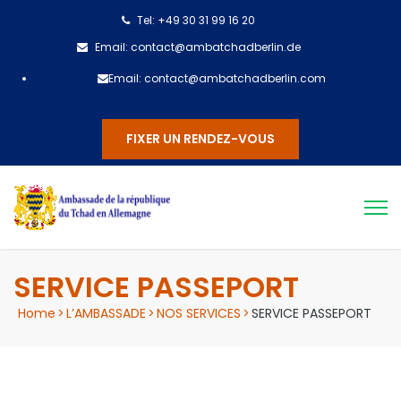
Tel: +49 30 31 99 16 20
Email: contact@ambatchadberlin.de
Email: contact@ambatchadberlin.com
FIXER UN RENDEZ-VOUS
SERVICE PASSEPORT
Home
>
L’AMBASSADE
>
NOS SERVICES
>
SERVICE PASSEPORT