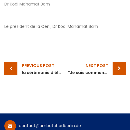
Dr Kodi Mahamat Bam
Le président de la Céni, Dr Kodi Mahamat Bam
Post
PREVIOUS POST
NEXT POST
navigation
la cérémonie d’élévation du Maréchal Idriss Déby aura lieu le 11 août 2020
“Je sais comment se gagnent les batailles. Je sais ce que c’est la guerre”, Idriss Déby
contact@ambatchadberlin.de