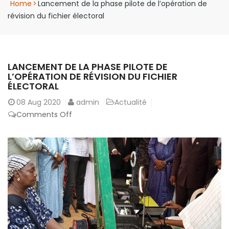
Home
>
Lancement de la phase pilote de l’opération de
révision du fichier électoral
LANCEMENT DE LA PHASE PILOTE DE
L’OPÉRATION DE RÉVISION DU FICHIER
ÉLECTORAL
08
Aug 2020
admin
Actualité
on
Comments Off
Lancement
de
la
phase
pilote
de
l’opération
de
révision